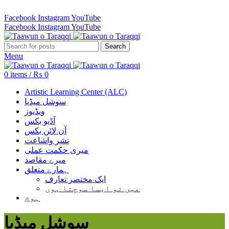
Revenue Employees Housing Society 296 B, Lahore, Pakistan…
Facebook
Instagram
YouTube
Facebook
Instagram
YouTube
Search
Menu
0
items
/
₨
0
Artistic Learning Center (ALC)
سوشل میڈیا
ویڈیوز
آڈیو بکس
آن لائن بکس
نشر واشاعت
میری حکمت عملی
میرے مقاصد
ہمارے متعلق
ایک مختصر تعارف
میں تو ایسا سوچتا ہوں
ہوم
سوشل میڈیا