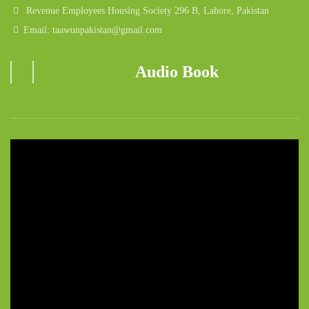
Revenue Employees Housing Society 296 B, Lahore, Pakistan
Email: taawunpakistan@gmail.com
Audio Book