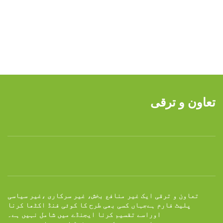
Do you have questions about how we can help your company?
Send us an email and we’ll get in touch shortly.
تعاون و ترقی
تعاون و ترقی ایک غیر منافع بخش، غیر سرکاری ،غیر سیاسی
پلیٹ فارم ہےجہاں کسی بھی طرح کا کوئی فنڈ اکٹھا کرنا
اوراسے تقسیم کرنا ایجنڈے میں شامل نہیں ہے۔