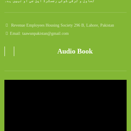
تعاون و ترقی کوئی رجسٹرڈ این جی او نہیں ہے۔
Revenue Employees Housing Society 296 B, Lahore, Pakistan
Email: taawunpakistan@gmail.com
Audio Book