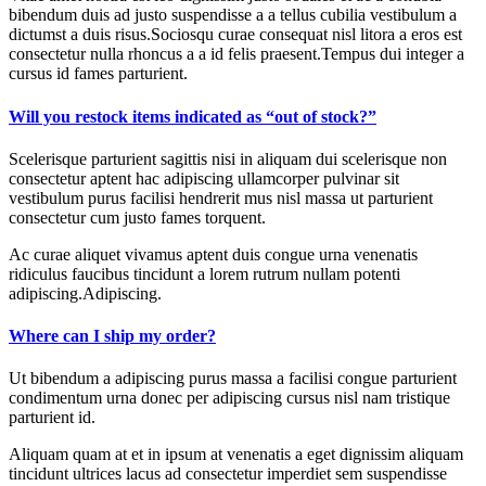
bibendum duis ad justo suspendisse a a tellus cubilia vestibulum a
dictumst a duis risus.Sociosqu curae consequat nisl litora a eros est
consectetur nulla rhoncus a a id felis praesent.Tempus dui integer a
cursus id fames parturient.
Will you restock items indicated as “out of stock?”
Scelerisque parturient sagittis nisi in aliquam dui scelerisque non
consectetur aptent hac adipiscing ullamcorper pulvinar sit
vestibulum purus facilisi hendrerit mus nisl massa ut parturient
consectetur cum justo fames torquent.
Ac curae aliquet vivamus aptent duis congue urna venenatis
ridiculus faucibus tincidunt a lorem rutrum nullam potenti
adipiscing.Adipiscing.
Where can I ship my order?
Ut bibendum a adipiscing purus massa a facilisi congue parturient
condimentum urna donec per adipiscing cursus nisl nam tristique
parturient id.
Aliquam quam at et in ipsum at venenatis a eget dignissim aliquam
tincidunt ultrices lacus ad consectetur imperdiet sem suspendisse