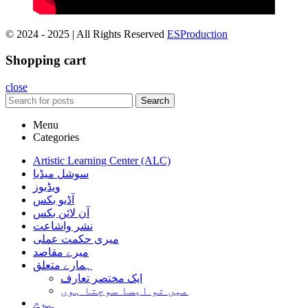
© 2024 - 2025 | All Rights Reserved
ESProduction
Shopping cart
close
Search
Menu
Categories
Artistic Learning Center (ALC)
سوشل میڈیا
ویڈیوز
آڈیو بکس
آن لائن بکس
نشر واشاعت
میری حکمت عملی
میرے مقاصد
ہمارے متعلق
ایک مختصر تعارف
میں تو ایسا سوچتا ہوں
ہوم