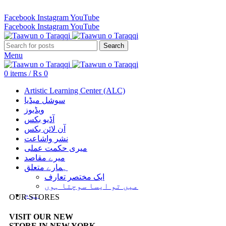
Revenue Employees Housing Society 296 B, Lahore, Pakistan…
Facebook
Instagram
YouTube
Facebook
Instagram
YouTube
Search
Menu
0
items
/
₨
0
Artistic Learning Center (ALC)
سوشل میڈیا
ویڈیوز
آڈیو بکس
آن لائن بکس
نشر واشاعت
میری حکمت عملی
میرے مقاصد
ہمارے متعلق
ایک مختصر تعارف
میں تو ایسا سوچتا ہوں
ہوم
OUR STORES
VISIT OUR NEW
STORE IN NEW YORK