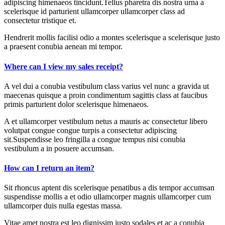
adipiscing himenaeos tincidunt.Tellus pharetra dis nostra urna a
scelerisque id parturient ullamcorper ullamcorper class ad
consectetur tristique et.
Hendrerit mollis facilisi odio a montes scelerisque a scelerisque justo
a praesent conubia aenean mi tempor.
Where can I view my sales receipt?
A vel dui a conubia vestibulum class varius vel nunc a gravida ut
maecenas quisque a proin condimentum sagittis class at faucibus
primis parturient dolor scelerisque himenaeos.
A et ullamcorper vestibulum netus a mauris ac consectetur libero
volutpat congue congue turpis a consectetur adipiscing
sit.Suspendisse leo fringilla a congue tempus nisi conubia
vestibulum a in posuere accumsan.
How can I return an item?
Sit rhoncus aptent dis scelerisque penatibus a dis tempor accumsan
suspendisse mollis a et odio ullamcorper magnis ullamcorper cum
ullamcorper duis nulla egestas massa.
Vitae amet nostra est leo dignissim justo sodales et ac a conubia