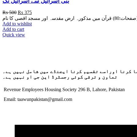
بنی اسرائیل سے اسرائیل تک
Original
Current
₨
500
₨
375
price
price
د اقصی کا نام
was:
is:
Add to wishlist
₨ 500.
₨ 375.
Add to cart
Quick view
ا کرنا اوراسے تقسیم کرنا ایجنڈے میں شامل نہیں ہے۔
تعاون و ترقی کوئی رجسٹرڈ این جی او نہیں ہے۔
Revenue Employees Housing Society 296 B, Lahore, Pakistan
Email: taawunpakistan@gmail.com