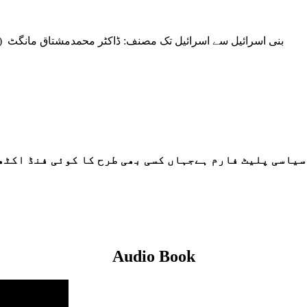
بنی اسرائیل سے اسرائیل تک مصنف: ڈاکٹر محمدمشتاق مانگٹ (صفحات:80) قرآن میں مذکورہ ارض مقدسہ اور مسج
سیاسی پلیٹ فارم ہےجہاں کسی بھی طرح کا کوئی فنڈ اکٹھ
Audio Book