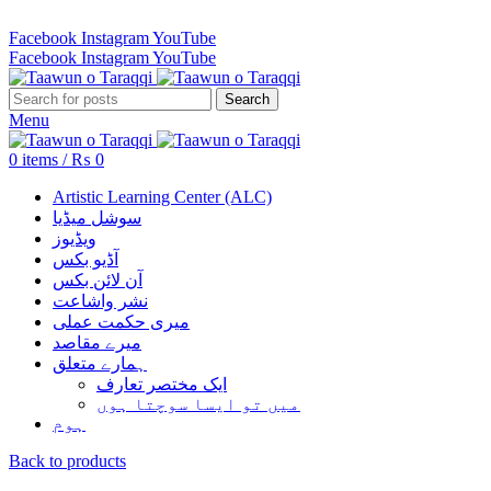
Revenue Employees Housing Society 296 B, Lahore, Pakistan…
Facebook
Instagram
YouTube
Facebook
Instagram
YouTube
Search
Menu
0
items
/
₨
0
Artistic Learning Center (ALC)
سوشل میڈیا
ویڈیوز
آڈیو بکس
آن لائن بکس
نشر واشاعت
میری حکمت عملی
میرے مقاصد
ہمارے متعلق
ایک مختصر تعارف
میں تو ایسا سوچتا ہوں
ہوم
Back to products