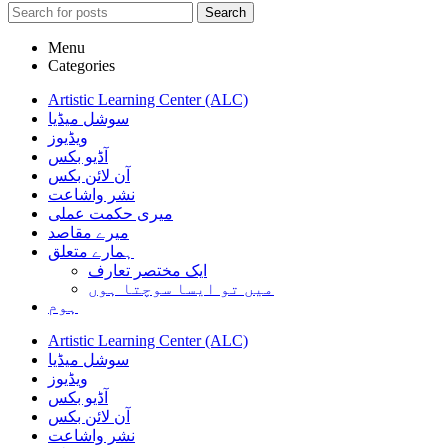
Search
Menu
Categories
Artistic Learning Center (ALC)
سوشل میڈیا
ویڈیوز
آڈیو بکس
آن لائن بکس
نشر واشاعت
میری حکمت عملی
میرے مقاصد
ہمارے متعلق
ایک مختصر تعارف
میں تو ایسا سوچتا ہوں
ہوم
Artistic Learning Center (ALC)
سوشل میڈیا
ویڈیوز
آڈیو بکس
آن لائن بکس
نشر واشاعت