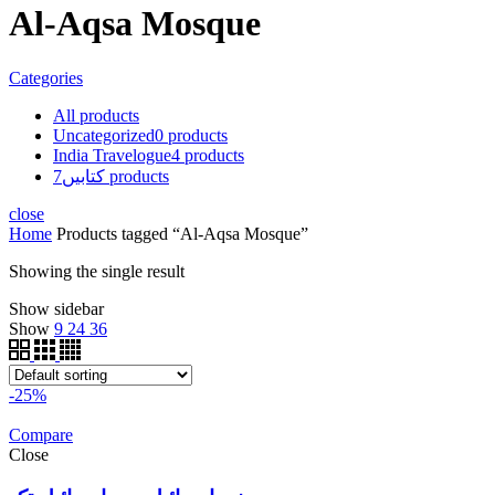
Al-Aqsa Mosque
Categories
All
products
Uncategorized
0
products
India Travelogue
4
products
products
کتابیں
7
close
Home
Products tagged “Al-Aqsa Mosque”
Showing the single result
Show sidebar
Show
9
24
36
-25%
Compare
Close