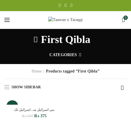
0
First Qibla
CATEGORIES
Home
Products tagged “First Qibla”
SHOW SIDEBAR
-25%
بنی اسرائیل سے اسرائیل تک
Original
Current
₨
375
₨
500
price
price
was:
is: