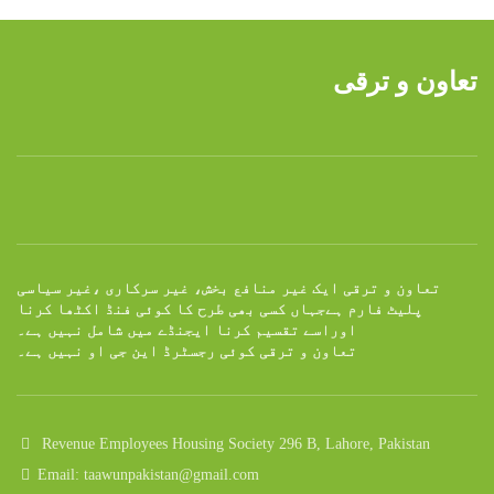
₨ 500.
₨ 375.
تعاون و ترقی
تعاون و ترقی ایک غیر منافع بخش، غیر سرکاری ،غیر سیاسی
پلیٹ فارم ہےجہاں کسی بھی طرح کا کوئی فنڈ اکٹھا کرنا
اوراسے تقسیم کرنا ایجنڈے میں شامل نہیں ہے۔
تعاون و ترقی کوئی رجسٹرڈ این جی او نہیں ہے۔
Revenue Employees Housing Society 296 B, Lahore, Pakistan
Email: taawunpakistan@gmail.com