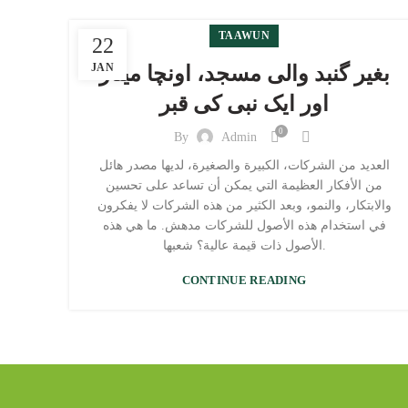
TAAWUN
22
JAN
بغیر گنبد والی مسجد، اونچا مینار
اور ایک نبی کی قبر
0
By
Admin
العديد من الشركات، الكبيرة والصغيرة، لديها مصدر هائل
من الأفكار العظيمة التي يمكن أن تساعد على تحسين
والابتكار، والنمو، وبعد الكثير من هذه الشركات لا يفكرون
في استخدام هذه الأصول للشركات مدهش. ما هي هذه
الأصول ذات قيمة عالية؟ شعبها.
CONTINUE READING