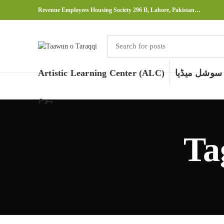
Revenue Employees Housing Society 296 B, Lahore, Pakistan…
سوشل میڈیا
Artistic Learning Center (ALC)
ہوم