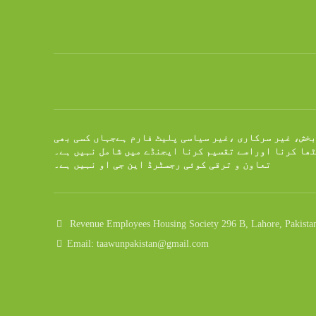
بخش، غیر سرکاری ،غیر سیاسی پلیٹ فارم ہےجہاں کسی بھی
ٹھا کرنا اوراسے تقسیم کرنا ایجنڈے میں شامل نہیں ہے۔
تعاون و ترقی کوئی رجسٹرڈ این جی او نہیں ہے۔
Revenue Employees Housing Society 296 B, Lahore, Pakista
Email: taawunpakistan@gmail.com