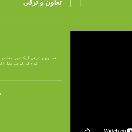
تعاون و ترقی
تعاون و ترقی ایک غیر منافع 
طرح کا کوئی فنڈ اک
n