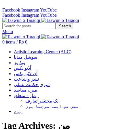
Revenue Employees Housing Society 296 B, Lahore, Pakistan…
Facebook
Instagram
YouTube
Facebook
Instagram
YouTube
Search
Menu
0
items
/
₨
0
Artistic Learning Center (ALC)
سوشل میڈیا
ویڈیوز
آڈیو بکس
آن لائن بکس
نشر واشاعت
میری حکمت عملی
میرے مقاصد
ہمارے متعلق
ایک مختصر تعارف
میں تو ایسا سوچتا ہوں
ہوم
Tag Archives: من