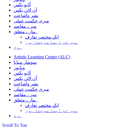
آڈیو بکس
آن لائن بکس
نشر واشاعت
میری حکمت عملی
میرے مقاصد
ہمارے متعلق
ایک مختصر تعارف
میں تو ایسا سوچتا ہوں
ہوم
Artistic Learning Center (ALC)
سوشل میڈیا
ویڈیوز
آڈیو بکس
آن لائن بکس
نشر واشاعت
میری حکمت عملی
میرے مقاصد
ہمارے متعلق
ایک مختصر تعارف
میں تو ایسا سوچتا ہوں
ہوم
Scroll To Top