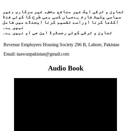
تعاون و ترقی ایک غیر منافع بخش، غیر سرکاری ،غیر
سیاسی پلیٹ فارم ہےجہاں کسی بھی طرح کا کوئی فنڈ
اکٹھا کرنا اوراسے تقسیم کرنا ایجنڈے میں شامل
نہیں ہے۔
تعاون و ترقی کوئی رجسٹرڈ این جی او نہیں ہے۔
Revenue Employees Housing Society 296 B, Lahore, Pakistan
Email: taawunpakistan@gmail.com
Audio Book