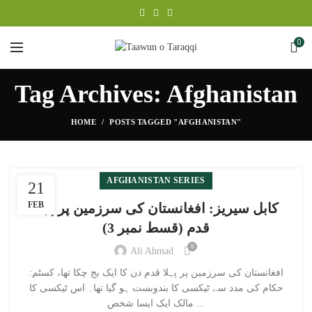
0
Tag Archives: Afghanistan
HOME
POSTS TAGGED "AFGHANISTAN"
AFGHANISTAN SERIES
21
FEB
کابل سیریز: افغانستان کی سرزمین پر پہلا
قدم (قسط نمبر 3)
0
Ali Ahmad
:افغانستان کی سرزمین پر پہلا قدم دن کا ایک بج چکا تھا، کسٹم
حکام کی مدد سے ٹیکسی کا بندوبست ہو گیا تھا۔ اس ٹیکسی کا
مالک ایک ایسا شخص ...