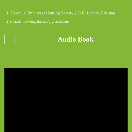
Revenue Employees Housing Society 296 B, Lahore, Pakistan
Email: taawunpakistan@gmail.com
Audio Book