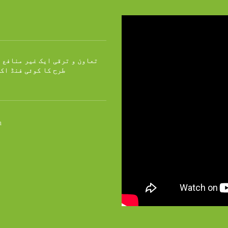
تعاون و ترقی ایک غیر منافع 
طرح کا کوئی فنڈ اک
n