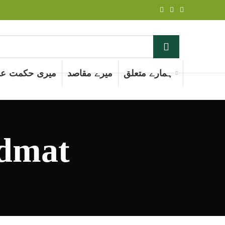
ہمارے متعلق
میرے مقاصد
میری حکمت عم
idmat