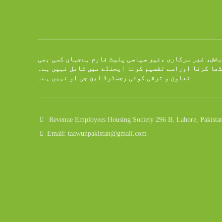
بخش، غیر سرکاری ،غیر سیاسی پلیٹ فارم ہےجہاں کسی بھی
ٹھا کرنا اوراسے تقسیم کرنا ایجنڈے میں شامل نہیں ہے۔
تعاون و ترقی کوئی رجسٹرڈ این جی او نہیں ہے۔
Revenue Employees Housing Society 296 B, Lahore, Pakista
Email: taawunpakistan@gmail.com