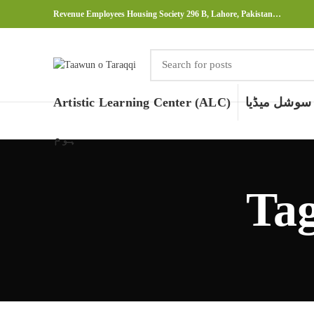
Revenue Employees Housing Society 296 B, Lahore, Pakistan…
سوشل میڈیا
Artistic Learning Center (ALC)
ہوم
Tag