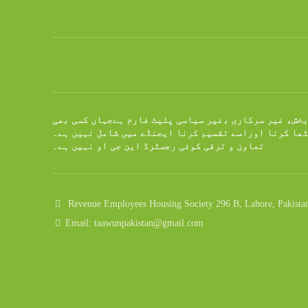
بخش، غیر سرکاری ،غیر سیاسی پلیٹ فارم ہےجہاں کسی بھی
ٹھا کرنا اوراسے تقسیم کرنا ایجنڈے میں شامل نہیں ہے۔
تعاون و ترقی کوئی رجسٹرڈ این جی او نہیں ہے۔
Revenue Employees Housing Society 296 B, Lahore, Pakista
Email: taawunpakistan@gmail.com