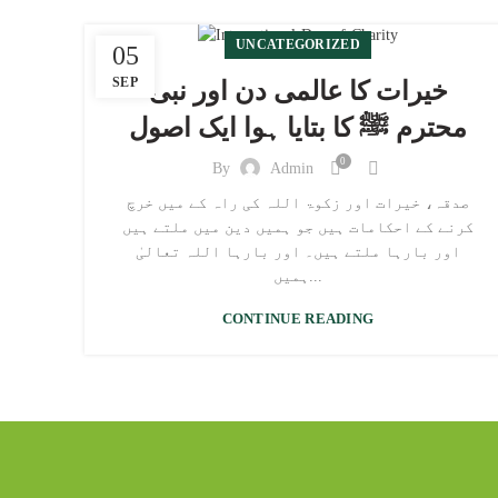
UNCATEGORIZED
05
SEP
خیرات کا عالمی دن اور نبی
محترم ﷺ کا بتایا ہوا ایک اصول
0
By
Admin
صدقہ، خیرات اور زکوۃ اللہ کی راہ کے میں خرچ
کرنے کے احکامات ہیں جو ہمیں دین میں ملتے ہیں
اور بارہا ملتے ہیں۔ اور بارہا اللہ تعالیٰ
ہمیں...
CONTINUE READING