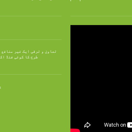
تعاون و ترقی ایک غیر منافع 
طرح کا کوئی فنڈ اک
n