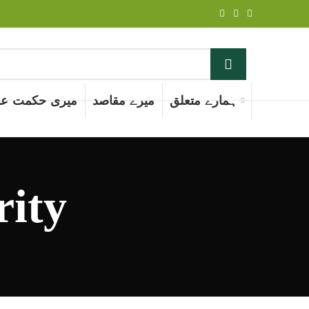
ہمارے متعلق
میرے مقاصد
میری حکمت عم
rity