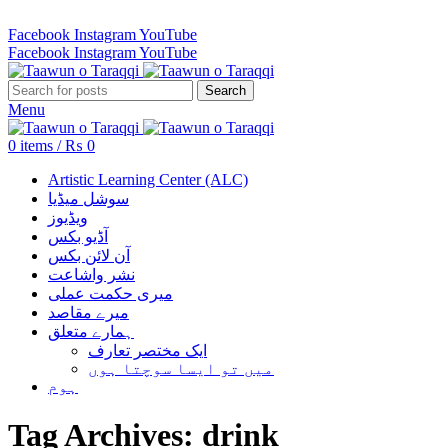
Revenue Employees Housing Society 296 B, Lahore, Pakistan…
Facebook
Instagram
YouTube
Facebook
Instagram
YouTube
Search
Menu
0
items
/
₨
0
Artistic Learning Center (ALC)
سوشل میڈیا
ویڈیوز
آڈیو بکس
آن لائن بکس
نشر واشاعت
میری حکمت عملی
میرے مقاصد
ہمارے متعلق
ایک مختصر تعارف
میں تو ایسا سوچتا ہوں
ہوم
Tag Archives: drink