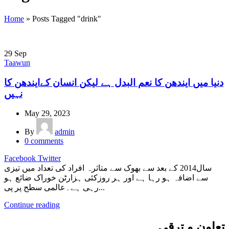
Home
»
Posts Tagged "drink"
29
Sep
Taawun
دنیا میں ایندھن کا نعم البدل ہے لیکن انسان کےایندھن کا
نہیں
May 29, 2023
By
admin
0
comments
Facebook
Twitter
سال2014 کے بعد سے بھوک سے متاثرہ افراد کی تعداد میں تیزی
سے اضافہ ہو رہا ہے اور ہر روزکئی ہزارٹن خوراک ضائع ہو
رہی ہے۔عالمی سطح پر پی...
Continue reading
تعاون و ترقی