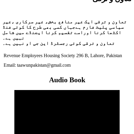
تعاون و ترقی ایک غیر منافع بخش، غیر سرکاری ،غیر
سیاسی پلیٹ فارم ہےجہاں کسی بھی طرح کا کوئی فنڈ
اکٹھا کرنا اوراسے تقسیم کرنا ایجنڈے میں شامل
نہیں ہے۔
تعاون و ترقی کوئی رجسٹرڈ این جی او نہیں ہے۔
Revenue Employees Housing Society 296 B, Lahore, Pakistan
Email: taawunpakistan@gmail.com
Audio Book