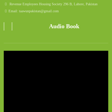
Revenue Employees Housing Society 296 B, Lahore, Pakistan
Email: taawunpakistan@gmail.com
Audio Book