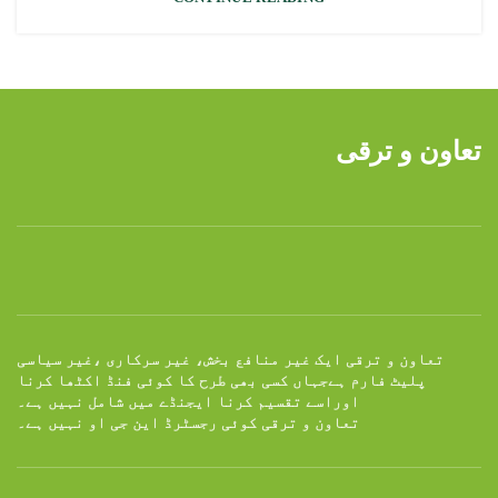
تعاون و ترقی
تعاون و ترقی ایک غیر منافع بخش، غیر سرکاری ،غیر سیاسی
پلیٹ فارم ہےجہاں کسی بھی طرح کا کوئی فنڈ اکٹھا کرنا
اوراسے تقسیم کرنا ایجنڈے میں شامل نہیں ہے۔
تعاون و ترقی کوئی رجسٹرڈ این جی او نہیں ہے۔