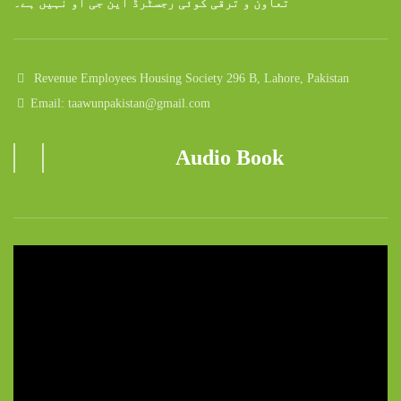
تعاون و ترقی کوئی رجسٹرڈ این جی او نہیں ہے۔
Revenue Employees Housing Society 296 B, Lahore, Pakistan
Email: taawunpakistan@gmail.com
Audio Book