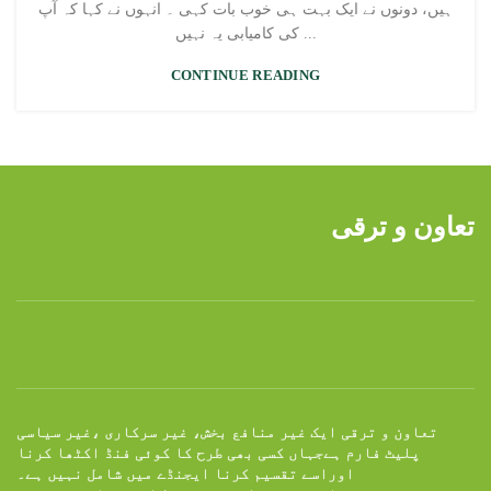
ہیں، دونوں نے ایک بہت ہی خوب بات کہی ۔ انہوں نے کہا کہ آپ
کی کامیابی یہ نہیں ...
CONTINUE READING
تعاون و ترقی
تعاون و ترقی ایک غیر منافع بخش، غیر سرکاری ،غیر سیاسی
پلیٹ فارم ہےجہاں کسی بھی طرح کا کوئی فنڈ اکٹھا کرنا
اوراسے تقسیم کرنا ایجنڈے میں شامل نہیں ہے۔