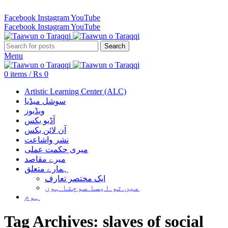
Revenue Employees Housing Society 296 B, Lahore, Pakistan…
Facebook
Instagram
YouTube
Facebook
Instagram
YouTube
Search
Menu
0
items
/
₨
0
Artistic Learning Center (ALC)
سوشل میڈیا
ویڈیوز
آڈیو بکس
آن لائن بکس
نشر واشاعت
میری حکمت عملی
میرے مقاصد
ہمارے متعلق
ایک مختصر تعارف
میں تو ایسا سوچتا ہوں
ہوم
Tag Archives: slaves of social