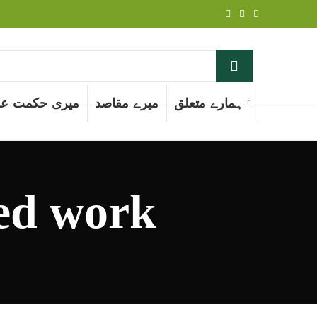
ہمارے متعلق
میرے مقاصد
میری حکمت عم
hed work