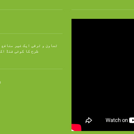
تعاون و ترقی ایک غیر منافع 
طرح کا کوئی فنڈ اک
n