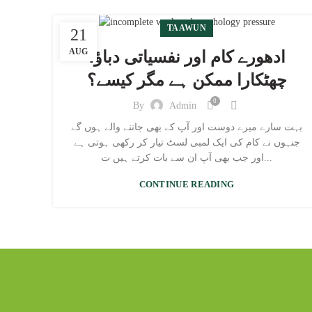
TAAWUN
21
AUG
ادھورے کام اور نفسیاتی دباؤ،
چھٹکارا ممکن ہے مگر کیسے؟
0
By
Admin
بہت سارے میرے دوست اور آپ کے بھی جاننے والے ہوں گے
جنہوں نے کام کی ایک لمبی لسٹ تیار کر رکھی ہوتی ہے
اور جب بھی آپ ان سے بات کرتے ہیں ت...
CONTINUE READING