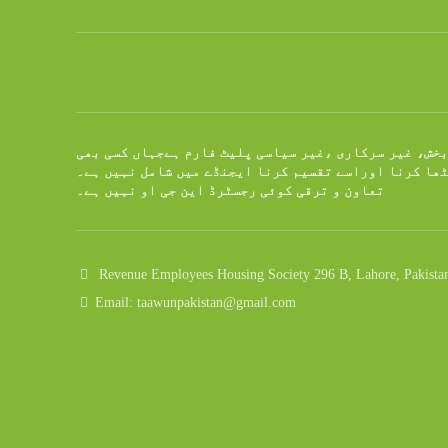
بخش، غیر سرکاری ،غیر سیاسی پلیٹ فارم ہےجہاں کسی بھی
ٹھا کرنا اوراسے تقسیم کرنا ایجنڈے میں شامل نہیں ہے۔
تعاون و ترقی کوئی رجسٹرڈ این جی او نہیں ہے۔
Revenue Employees Housing Society 296 B, Lahore, Pakista
Email: taawunpakistan@gmail.com