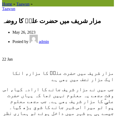
Home
»
Taawun
»
Taawun
مزار شریف میں حضرت علیؓ کا روضہ
May 26, 2023
Posted by
admin
22
Jan
مزار شریف میں حضرت علیؓ کا مزار، انکا
ایک مزار نجف میں بھی ہے
جب میں نے مزار شریف جانے کا ارادہ کیا، اس
وقت مجھے یہ معلوم نہیں تھا کہ یہاں حضرت
علیؓ کا مزار شریف بھی ہے۔ جب مجھے معلوم
پوا تو میرا اس شہر جانے کا شوق بڑھ گیا۔
جیسے ہی ہم شہر میں داخل ہوئے تو ہماری نظر