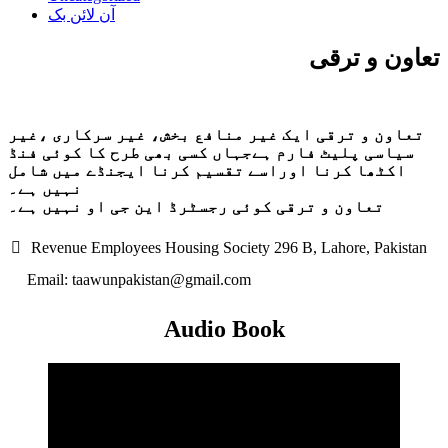
آن لائن بک
تعاون و ترقی
تعاون و ترقی ایک غیر منافع بخش، غیر سرکاری ،غیر
سیاسی پلیٹ فارم ہےجہاں کسی بھی طرح کا کوئی فنڈ
اکٹھا کرنا اوراسے تقسیم کرنا ایجنڈے میں شامل
نہیں ہے۔
تعاون و ترقی کوئی رجسٹرڈ این جی او نہیں ہے۔
Revenue Employees Housing Society 296 B, Lahore, Pakistan
Email: taawunpakistan@gmail.com
Audio Book