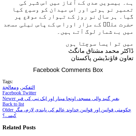
ہے۔ بیسویں صدی کے آغاز میں اس شہر کی
تعمیر نو ہوئی اور اس میدان کو وسیع کیا
گیا۔ ہر سال نو روز کے تہوار کے موقع پر
حضرت علیؓ کے مزار اورا س کے پاس نیلی مسجد
میں بے شمار لوگ آتے ہیں۔
میں تو ایسا سوچتا ہوں
ڈاکٹر محمد مشتاق مانگٹ
تعاون فاؤنڈیشن پاکستان
Facebook Comments Box
Tags:
التفكير
,
ومعالجة
Facebook
Twitter
بغیر گنبد والی مسجد، اونچا مینار اور ایک نبی کی قبر
Newer
Back to list
حکومتی قوانین اور قوانین خداوند عالم کی پابندی لازم، مگر
Older
کیسے؟
Related Posts