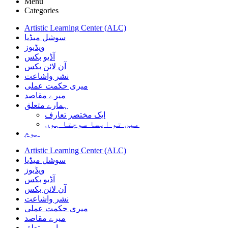
Menu
Categories
Artistic Learning Center (ALC)
سوشل میڈیا
ویڈیوز
آڈیو بکس
آن لائن بکس
نشر واشاعت
میری حکمت عملی
میرے مقاصد
ہمارے متعلق
ایک مختصر تعارف
میں تو ایسا سوچتا ہوں
ہوم
Artistic Learning Center (ALC)
سوشل میڈیا
ویڈیوز
آڈیو بکس
آن لائن بکس
نشر واشاعت
میری حکمت عملی
میرے مقاصد
ہمارے متعلق