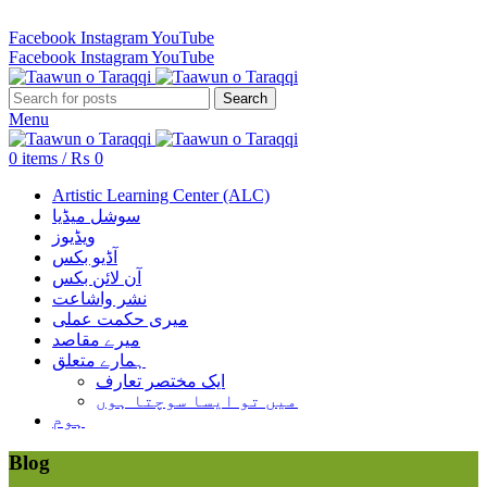
Revenue Employees Housing Society 296 B, Lahore, Pakistan…
Facebook
Instagram
YouTube
Facebook
Instagram
YouTube
Search
Menu
0
items
/
₨
0
Artistic Learning Center (ALC)
سوشل میڈیا
ویڈیوز
آڈیو بکس
آن لائن بکس
نشر واشاعت
میری حکمت عملی
میرے مقاصد
ہمارے متعلق
ایک مختصر تعارف
میں تو ایسا سوچتا ہوں
ہوم
Blog