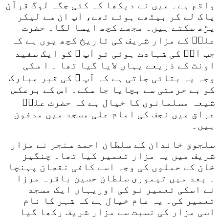
واقع ہے۔ میں نے دیکھا کہ کئی جگہ لوگ قرآن
پاک لے کر بیٹھے ہوئے تھے، آپ ان سے لیکر
پڑھ سکتے ہیں۔ مجھے کچھ ایسا لگا۔ حضرت
علیؓ کے مزار شریف کی تاریخ کچھ یوں ہے کہ
جب آپؓ کی شہادت ہوئی تو آپ ؓ کو ایک سفید
اونٹ کے ذریعے یہاں لایا گیا تھا ۔ ا سکی
وجہ یہ بتائی جاتی ہے کہ آپ ؓ کی قبر مبارک
کو بے حرمتی سے بچایا جا سکے۔ اس کے برعکس
شیعہ مسلمانوں کا خیال ہے کہ حضرت علیؓ
عراق میں نجف کی امام علی مسجد میں مدفون
ہیں۔
سلجوق خاندان کے سلطان احمد سنجر نے مزار
شریف میں یہ مزار تعمیر کیا تھا۔ چنگیز
خان کے حملوں کی وجہ اسے کافی نقصان پہنچا
۔ بعد میں تیموری سلطان حسین باقرہ مرزا
نے اسکی تعمیر نو کی اوریہاں ایک مسجد
تعمیر کی۔ یہ عام خیال ہے کہ شہر کا نام
اسی مزار کی نسبت سے مزار شریف رکھا گیا