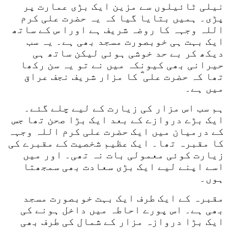
نیلی ٹائیلوں سے مزین ایک بڑی عمارت پر
پڑی۔ ہمیں بتایا گیا کہ یہ حضرت علی کرم
اللہ وجہہ کا روضہ شریف ہے اورا س کے ساتھ
ایک بہت ہی خوبصورت مسجد بھی ہے۔ یہ سب
دیکھ کر بے حد خوشی ہوئی لیکن ساتھ ہی
حیرانی بھی کیونکہ میں نے تو یہ سن رکھا
تھا کہ حضرت علی ؓ کا مزار شریف نجف عراق
میں ہے۔
ہم سب اس مزار کی زیارت کے لیے چلے گئے۔
ایک بڑے دروازے کے بعد ایک بڑا صحن تھا جس
کے درمیان میں ایک حضرت علی کرم اللہ وجہہ
کا مقبرہ تھا۔ ایک عظیم شخصیت کے مقبرے کی
زیارت کوئی معمولی بات نہ تھی۔ اور میں
اسے اپنے لیے ایک بڑی سعادت بھی سمجھتا
ہوں۔
مقبرہ کے ایک طرف ایک بہت خوبصورت مسجد
بھی ہے۔ اس پورے احاطہ میں داخل ہونے کی
ایک بڑا دروازہ مزار کے شمال کی طرف بھی