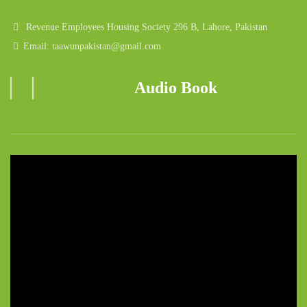
Revenue Employees Housing Society 296 B, Lahore, Pakistan
Email: taawunpakistan@gmail.com
Audio Book