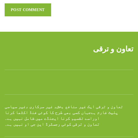
تعاون و ترقی
تعاون و ترقی ایک غیر منافع بخش، غیر سرکاری ،غیر سیاسی
پلیٹ فارم ہےجہاں کسی بھی طرح کا کوئی فنڈ اکٹھا کرنا
اوراسے تقسیم کرنا ایجنڈے میں شامل نہیں ہے۔
تعاون و ترقی کوئی رجسٹرڈ این جی او نہیں ہے۔