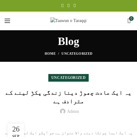
0
Blog
HOME
UNCATEGORIZED
UNCATEGORIZED
یہ ایک عادت چھوڑ دینا زندگی پکڑ لینے کے
مترادف ہے
Admin
26
یہ ایک ایسا چونکا دینے والا عنوان ہے جو آپکو ایک لمحے کیلئے
SEP