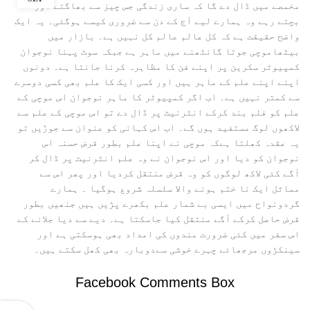
مخمصے میں ڈال دے گا کہ ساری زندگی جس چیز سے بھاگتے اور
بچتے رہے وہ ہمارے لیے آج کے دن سے ضروری کیسے ہوگئی۔ یہ ایک
واضح حقیقت ہے کہ کل عالم عالم کل نہیں ہے۔ بازار میں
بیٹھاموچی جوتا گانٹھنے میں ماہر ہے جبکہ سوٹ پہنا نوجوان
کمپیوٹر سکرین پر اپنے فن کا مظاہرہ کرنا جانتا ہے۔ دونوں
اپنے اپنے علم کے ماہر ہیں اور کسی ایک کا علم بھی کسی دوسرے
سے کمتر نہیں ہے۔ اب اگر کمپیوٹر کا ماہر نوجوان اس موچی کے
علم کو فلم بند کرکے انٹرنیٹ پر ڈال دے تو اس موچی کے علم سے
لاکھوں لوگ مستفید ہوں گے۔ اب اس کہانی کو عنوان سے جوڑیں تو
یہ عقدہ کھلتا ہےکہ موچی نے اپنا علم بطور قرض حسنہ اس
نوجوان کو دیا اور اس نوجوان نے وہ علم انٹرنیٹ پر ڈال کر
آگے کئی لاکھ لوگوں کو وہ قرض منتقل کردیا اور پھر اس سے
مماثل ایک نا ختم ہونے والا سلسلہ شروع ہوگیا ۔ ہمارے
گردونواح میں ایسی بے شمار علم بکھرے پڑیں ہیں جنھیں بطور
قرض حاصل کرکے آگے منتقل کیا جاسکتا ہے۔ دیے سے دیا جلانے کے
اس سفر میں کئی ضرورت مندوں کی امداد بھی ہوسکتی ہے اور
سینکڑوں مرجھائے چہرے خوشی سےدوبارہ بھی کھل سکتے ہیں۔
Facebook Comments Box