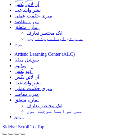
آن لائن بکس
نشر واشاعت
میری حکمت عملی
میرے مقاصد
ہمارے متعلق
ایک مختصر تعارف
میں تو ایسا سوچتا ہوں
ہوم
Artistic Learning Center (ALC)
سوشل میڈیا
ویڈیوز
آڈیو بکس
آن لائن بکس
نشر واشاعت
میری حکمت عملی
میرے مقاصد
ہمارے متعلق
ایک مختصر تعارف
میں تو ایسا سوچتا ہوں
ہوم
Sidebar
Scroll To Top