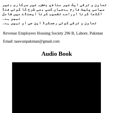
تعاون و ترقی ایک غیر منافع بخش، غیر سرکاری ،غیر
سیاسی پلیٹ فارم ہےجہاں کسی بھی طرح کا کوئی فنڈ
اکٹھا کرنا اوراسے تقسیم کرنا ایجنڈے میں شامل
نہیں ہے۔
تعاون و ترقی کوئی رجسٹرڈ این جی او نہیں ہے۔
Revenue Employees Housing Society 296 B, Lahore, Pakistan
Email: taawunpakistan@gmail.com
Audio Book