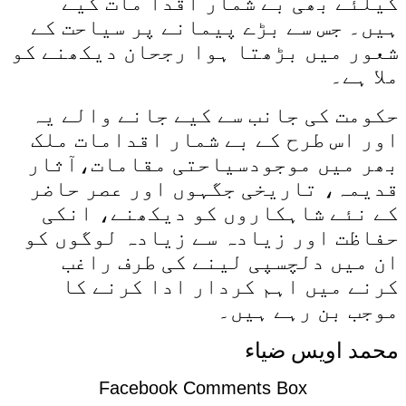
کیلئے بھی بے شمار اقدا مات کیے
ہیں۔ جس سے بڑے پیمانے پر سیاحت کے
شعور میں بڑھتا ہوا رجحان دیکھنے کو
ملا ہے۔
حکومت کی جانب سے کیے جانے والے یہ
اور اس طرح کے بے شمار اقدامات ملک
بھر میں موجودسیاحتی مقامات،آثار
قدیمہ، تاریخی جگہوں اور عصر حاضر
کے نئے شاہکاروں کو دیکھنے، انکی
حفاظت اور زیادہ سے زیادہ لوگوں کو
ان میں دلچسپی لینے کی طرف راغب
کرنے میں اہم کردار ادا کرنے کا
موجب بن رہے ہیں۔
محمد اویس ضیاء
Facebook Comments Box