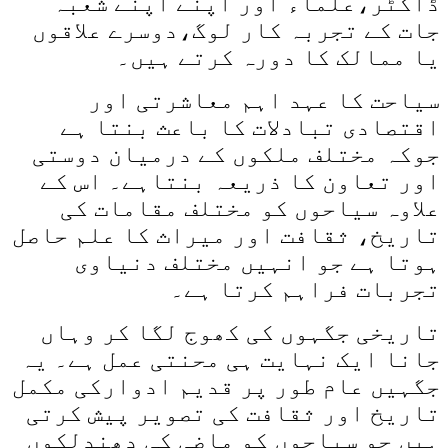
ڈاکٹر،علماء اور اپنے اپنے شعبہ
جات کے تجربہ کار لوگ،دوسرے علاقوں
یا ممالک کا دورہ کرتے ہیں۔
سیاحت کا عہد اہم معاشرتی اور
اقتصادی تبادلات کا باعث بنتا ہے
جوکہ مختلف ملکوں کے درمیان دوستی
اور تعاون کا ذریعہ بنتاہے۔ اس کے
علاوہ سیاحوں کو مختلف مقامات کی
تاریخ، ثقافت اور میراث کا علم حاصل
ہوتا ہے جو انہیں مختلف دنیاوی
تجربات فراہم کرتا ہے۔
تاریخی جگہوں کی کھوج لگا کر وہاں
جانا ایک نہایت ہی محنتی عمل ہے۔ یہ
جگہیں عام طور پر قدیم ادوارکی مکمل
تاریخ اور ثقافت کی تصویر پیش کرتی
ہیں جو سیاحوں کو ماضی کی دھندلکوں