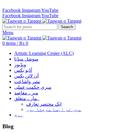
Revenue Employees Housing Society 296 B, Lahore, Pakistan…
Facebook
Instagram
YouTube
Facebook
Instagram
YouTube
Search
Menu
0
items
/
₨
0
Artistic Learning Center (ALC)
سوشل میڈیا
ویڈیوز
آڈیو بکس
آن لائن بکس
نشر واشاعت
میری حکمت عملی
میرے مقاصد
ہمارے متعلق
ایک مختصر تعارف
میں تو ایسا سوچتا ہوں
ہوم
Blog