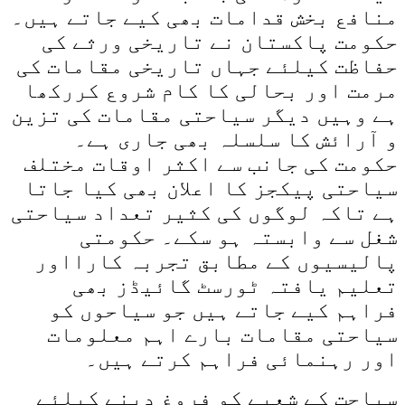
منافع بخش قدامات بھی کیے جاتے ہیں۔
حکومت پاکستان نے تاریخی ورثے کی
حفاظت کیلئے جہاں تاریخی مقامات کی
مرمت اور بحالی کا کام شروع کررکھا
ہے وہیں دیگر سیاحتی مقامات کی تزین
و آرائش کا سلسلہ بھی جاری ہے۔
حکومت کی جانب سے اکثر اوقات مختلف
سیاحتی پیکجز کا اعلان بھی کیا جاتا
ہے تاکہ لوگوں کی کثیر تعداد سیاحتی
شغل سے وابستہ ہو سکے۔ حکومتی
پالیسیوں کے مطابق تجربہ کارااور
تعلیم یافتہ ٹورسٹ گائیڈز بھی
فراہم کیے جاتے ہیں جو سیاحوں کو
سیاحتی مقامات بارے اہم معلومات
اور رہنمائی فراہم کرتے ہیں۔
سیاحت کے شعبے کو فروغ دینے کیلئے