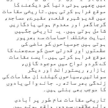
میں چھپی ہوئی دنیا کو دیکھنے کا
موقع فراہم کرتی ہیں۔تاریخی مقامات
میں قدیم شہر، قلعے، مقبرے، مساجد،
گرجاگھر اور معدوم ہوئی یادگاریں
شامل ہوتی ہیں۔ یہ تاریخی جگہیں
نہایت مختلف احساسات سے بھرپور
ہوتی ہیں جوسیاحوں کو ماضی کی
عظمتوں اور قدرتی حسن کو سمجھنے کا
موقع فراہم کرتی ہیں۔ایسے مقامات
کے گردو نواح میں موجود گاؤں،
بازار، ریستورانٹ اور دیگر
سوغاتیں،سیاحوں کیلئے اِن مقامات کی
زندگی بھر ساتھ رہ جانے والی یادوں
کا موجب بھی بنتی ہیں۔
تاریخی مقامات عام طور پر آبادی
والے علاقوں سے دور واقع ہوتے ہیں