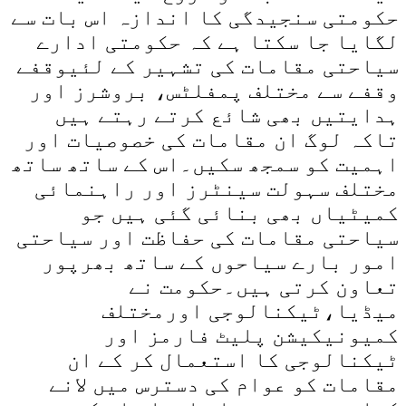
حکومتی سنجیدگی کا اندازہ اس بات سے
لگایا جا سکتا ہے کہ حکومتی ادارے
سیاحتی مقامات کی تشہیر کے لئیوقفے
وقفے سے مختلف پمفلٹس، بروشرز اور
ہدایتیں بھی شائع کرتے رہتے ہیں
تاکہ لوگ ان مقامات کی خصوصیات اور
اہمیت کو سمجھ سکیں۔اس کے ساتھ ساتھ
مختلف سہولت سینٹرز اور راہنمائی
کمیٹیاں بھی بنائی گئی ہیں جو
سیاحتی مقامات کی حفاظت اور سیاحتی
امور بارے سیاحوں کے ساتھ بھرپور
تعاون کرتی ہیں۔حکومت نے
میڈیا،ٹیکنالوجی اورمختلف
کمیونیکیشن پلیٹ فارمز اور
ٹیکنالوجی کا استعمال کر کے ان
مقامات کو عوام کی دسترس میں لانے