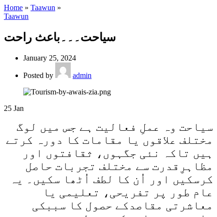
Home
»
Taawun
»
Taawun
سیاحت۔۔۔باعث راحت
January 25, 2024
Posted by
admin
25
Jan
سیاحت وہ عملِ فعالیت ہے جس میں لوگ
مختلف علاقوں یا مقامات کا دورہ کرتے
ہیں تاکہ نئی جگہوں، ثقافتوں اور
مظاہرِقدرت سے مختلف تجربات حاصل
کرسکیں اور اُن کا لطف اُٹھا سکیں۔ یہ
عام طور پر تفریحی، تعلیمی یا
معاشرتی مقاصدکے حصول کا سببکی