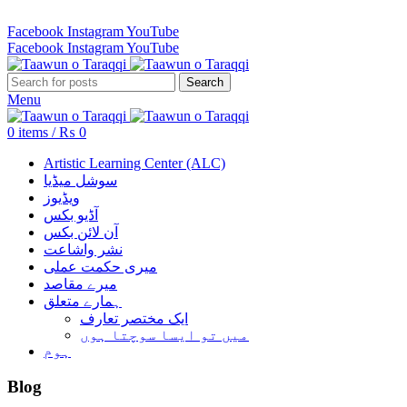
Revenue Employees Housing Society 296 B, Lahore, Pakistan…
Facebook
Instagram
YouTube
Facebook
Instagram
YouTube
Search
Menu
0
items
/
₨
0
Artistic Learning Center (ALC)
سوشل میڈیا
ویڈیوز
آڈیو بکس
آن لائن بکس
نشر واشاعت
میری حکمت عملی
میرے مقاصد
ہمارے متعلق
ایک مختصر تعارف
میں تو ایسا سوچتا ہوں
ہوم
Blog