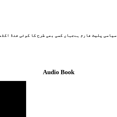
سیاسی پلیٹ فارم ہےجہاں کسی بھی طرح کا کوئی فنڈ اکٹھ
Audio Book