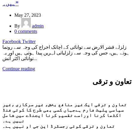
ہیں۔”
May 27, 2023
By
admin
0
comments
Facebook
Twitter
زلزلے قشر الارض سے توانائی کے اچانک اخراج کى وجہ سے رونما
ہوتے ہيں، جس کى وجہ سے زلزلياتى لہريں پيدا ہوتى ہيں اور يہ
توانائى اکثر آتش...
Continue reading
تعاون و ترقی
تعاون و ترقی ایک غیر منافع بخش، غیر سرکاری ،غیر
سیاسی پلیٹ فارم ہےجہاں کسی بھی طرح کا کوئی فنڈ
اکٹھا کرنا اوراسے تقسیم کرنا ایجنڈے میں شامل
نہیں ہے۔
تعاون و ترقی کوئی رجسٹرڈ این جی او نہیں ہے۔