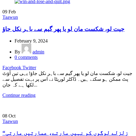
09
Feb
Taawun
جیت لو، شکست مان لو یا پھر گیم سے باہر نکل جاؤ
February 9, 2024
By
admin
0
comments
Facebook
Twitter
جیت لو، شکست مان لو یا پھر گیم سے باہر نکل جاؤ! یہی تین آؤٹ
پٹ ممکن ہو سکتے ہیں۔ ڈاکٹر لوریٹا نے اس پر بہت تفصیل سے
لکھا ہے کہ جان...
Continue reading
08
Oct
Taawun
“زلزلے لوگوں کو نہیں مارتے، عمارتیں مارتی