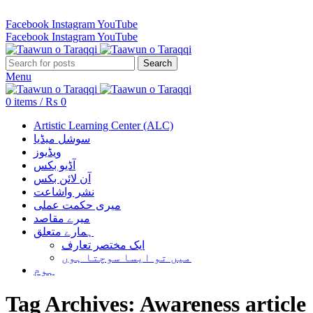
Revenue Employees Housing Society 296 B, Lahore, Pakistan…
Facebook
Instagram
YouTube
Facebook
Instagram
YouTube
Search
Menu
0
items
/
₨
0
Artistic Learning Center (ALC)
سوشل میڈیا
ویڈیوز
آڈیو بکس
آن لائن بکس
نشر واشاعت
میری حکمت عملی
میرے مقاصد
ہمارے متعلق
ایک مختصر تعارف
میں تو ایسا سوچتا ہوں
ہوم
Tag Archives: Awareness article