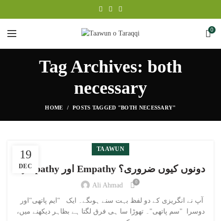
0
Tag Archives: both
necessary
HOME
POSTS TAGGED "BOTH NECESSARY"
TAAWUN
19
DEC
Sympathy اور Empathy دونوں کیوں ضروری؟
0
Ali Ahmad
آپ نے انگریزی کے دو لفظ بہت سنے ہوںگے۔ ایک "ایم پاتھی"اور
دوسرا "سم پاتھی"۔ تھوڑا سا ہی فرق لگتا ہے بظاہر دیکھنے میں،