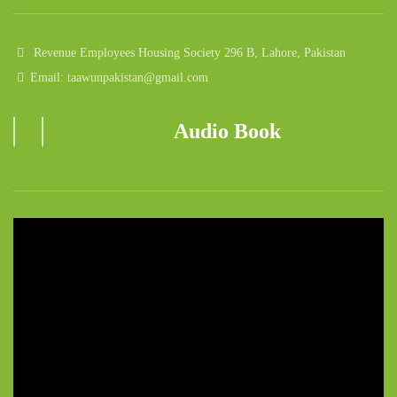
Revenue Employees Housing Society 296 B, Lahore, Pakistan
Email: taawunpakistan@gmail.com
Audio Book