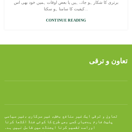
برتری کا شکار ہو جاتے ہیں یا بعض اوقات ہمیں خود بھی اس
کیفیت کا سامنا ہو سکتا...
CONTINUE READING
تعاون و ترقی
تعاون و ترقی ایک غیر منافع بخش، غیر سرکاری ،غیر سیاسی
پلیٹ فارم ہےجہاں کسی بھی طرح کا کوئی فنڈ اکٹھا کرنا
اوراسے تقسیم کرنا ایجنڈے میں شامل نہیں ہے۔