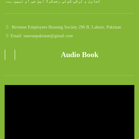
تعاون و ترقی کوئی رجسٹرڈ این جی او نہیں ہے۔
Revenue Employees Housing Society 296 B, Lahore, Pakistan
Email: taawunpakistan@gmail.com
Audio Book