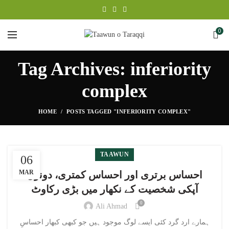
0
Tag Archives: inferiority
complex
HOME
POSTS TAGGED "INFERIORITY COMPLEX"
TAAWUN
06
MAR
احساس برتری اور احساس کمتری، دونوں
آپکی شخصیت کے نکھار میں بڑی رکاوٹ
0
Ali Ahmad
ہمارے ارد گرد کئی ایسے لوگ موجود ہیں جو کبھی کبھار احساسِ