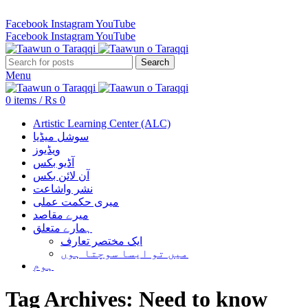
Revenue Employees Housing Society 296 B, Lahore, Pakistan…
Facebook
Instagram
YouTube
Facebook
Instagram
YouTube
Search
Menu
0
items
/
₨
0
Artistic Learning Center (ALC)
سوشل میڈیا
ویڈیوز
آڈیو بکس
آن لائن بکس
نشر واشاعت
میری حکمت عملی
میرے مقاصد
ہمارے متعلق
ایک مختصر تعارف
میں تو ایسا سوچتا ہوں
ہوم
Tag Archives: Need to know