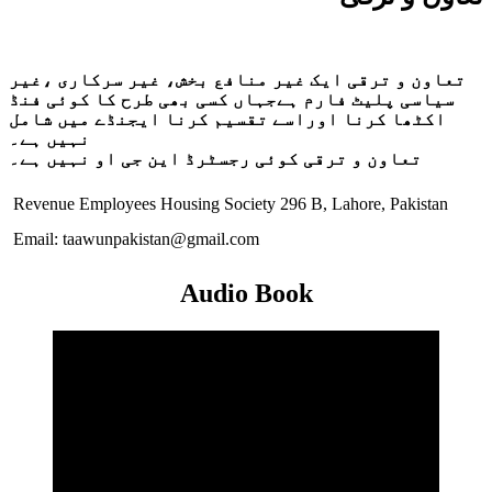
تعاون و ترقی ایک غیر منافع بخش، غیر سرکاری ،غیر
سیاسی پلیٹ فارم ہےجہاں کسی بھی طرح کا کوئی فنڈ
اکٹھا کرنا اوراسے تقسیم کرنا ایجنڈے میں شامل
نہیں ہے۔
تعاون و ترقی کوئی رجسٹرڈ این جی او نہیں ہے۔
Revenue Employees Housing Society 296 B, Lahore, Pakistan
Email: taawunpakistan@gmail.com
Audio Book