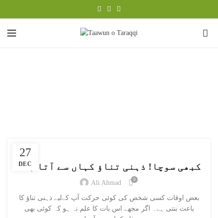
0
Tag Archives: Source of
Stress
HOME
POSTS TAGGED "SOURCE OF STRESS"
TAAWUN
27
DEC
کبھی سوچا! ذہنی تناؤ کہاں سے آتا ہے؟
0
Ali Ahmad
بعض اوقات کسی شخص کی کوئی حرکت آپ کےلیے ذہنی تناؤ کا
باعث بنتی ہے۔ اگر مجھے اس بات کا علم نہ ہو کہ کوئی بھی