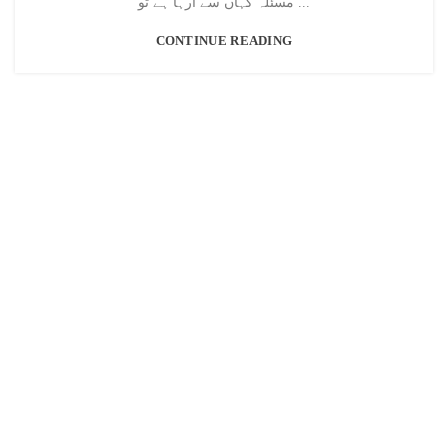
مسئلہ کہاں سے آرہا ہے تو ...
CONTINUE READING
تعاون و ترقی
تعاون و ترقی ایک غیر منافع بخش، غیر سرکاری ،غیر سیاسی
پلیٹ فارم ہےجہاں کسی بھی طرح کا کوئی فنڈ اکٹھا کرنا
اوراسے تقسیم کرنا ایجنڈے میں شامل نہیں ہے۔
تعاون و ترقی کوئی رجسٹرڈ این جی او نہیں ہے۔