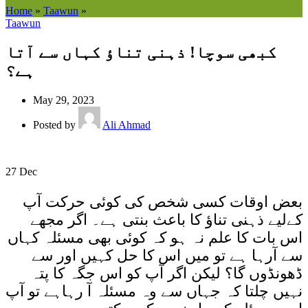
Home
»
Taawun
»
Taawun
کبھی سوچا! ذہنی تناؤ کہاں سے آتا
ہے؟
May 29, 2023
Posted by
Ali Ahmad
27
Dec
بعض اوقات کسی شخص کی کوئی حرکت آپ
کےلیے ذہنی تناؤ کا باعث بنتی ہے۔ اگر مجھے
اس بات کا علم نہ ہو کہ کوئی بھی مسئلہ کہاں
سے آرہا ہے تو میں اس کا حل کہیں اور سے
ڈھونڈوں گا؟ لیکن اگر آپ کو اس جگہ کا پتہ
نہیں چلتا کہ جہاں سے وہ مسئلہ آ رہاہے تو آپ