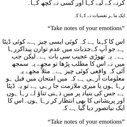
کرنے کے لیے کہا اور کسی نے کچھ کہا۔
ایک ماہر نفسیات نے کہا کہ
“Take notes of your emotions”
اس کا کہنا ہے کہ کوئی ایسی چیز ہے، کوئی ڈیٹا
ہے جو آپ کےجذبات میں عدم توازن پیداکررہا
ہے۔ یہ تھوڑی عجیب سی بات ہے۔لیکن جب
میں نے اس کا مطلب پڑھا تو مجھے یہ سمجھ
آئی کہ واقعی کوئی چیز ہے۔ مثلاً مجھے یہ
معلومات آرہی ہے کہ میں امتحان میں فیل ہو
رہا ہوں یا میری ملازمت جا رہی ہے تو یہ ڈیٹا
ہے جس کی بنیاد پر میں ذہنی تناؤ لے رہا ہوں
اور پریشانی کا بھی انتظار کر رہا ہوں۔اس کا
ایک نیاتصور دیا گیا ہے کہ
“Take notes of your emotions”