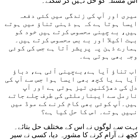
اس مسئلہ کو حل نہیں کر سکتے۔
میری اور آپ کی زندگی میں کئی دفعہ
ایسا ہوتا ہے کہ ہم ذہنی تناؤ میں ہوتے
ہیں، بے چینی محسوس کرتے ہیں خود کو
بہت اکیلا اور بے بس محسوس کرتے ہیں۔
ہمارے ذہن پہ پریشر آتا ہے جس کی کوئی
وجہ بھی ہوتی ہے۔
اب تناؤ آیا ہے،بےچینی آئی ہے، دباؤ
آیا ہے یا کچھ بھی ایسا ہوا جس سے آپ کی
دل کی دھڑکنیں تیز ہوتی ہے اور آپ
نارمل سے ایبنارملٹی کی طرف چلے جاتے
ہیں۔آپ کوئی بھی کام کرنے کے موڈ میں
نہیں ہوتے۔ اس کا حل کیا ہے؟
بہت سے لوگوں نے اس کے مختلف حل بتائے۔
کچھ نے آرام کرنے کا مشورہ دیا، کسی نے سیر