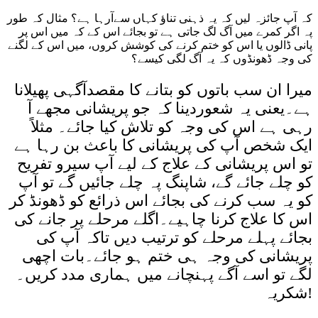
کہ آپ جائزہ لیں کہ یہ ذہنی تناؤ کہاں سےآرہا ہے؟ مثال کہ طور
پہ اگر کمرے میں آگ لگ جاتی ہے تو بجائے اس کے کہ میں اس پر
پانی ڈالوں یا اس کو ختم کرنے کی کوشش کروں، میں اس کے لگنے
کی وجہ ڈھونڈوں کہ یہ آگ لگی کیسے؟
میرا ان سب باتوں کو بتانے کا مقصدآگہی پھیلانا
ہے۔یعنی یہ شعوردینا کہ جو پریشانی مجھے آ
رہی ہے اس کی وجہ کو تلاش کیا جائے۔ مثلاً
ایک شخص آپ کی پریشانی کا باعث بن رہا ہے
تو اس پریشانی کے علاج کے لیے آپ سیرو تفریح
کو چلے جائے گے، شاپنگ پہ چلے جائیں گے تو آپ
کو یہ سب کرنے کی بجائے اس ذرائع کو ڈھونڈ کر
اس کا علاج کرنا چاہیے۔اگلے مرحلے پر جانے کی
بجائے پہلے مرحلے کو ترتیب دیں تاکہ آپ کی
پریشانی کی وجہ ہی ختم ہو جائے۔بات اچھی
لگے تو اسے آگے پہنچانے میں ہماری مدد کریں۔
شکریہ!