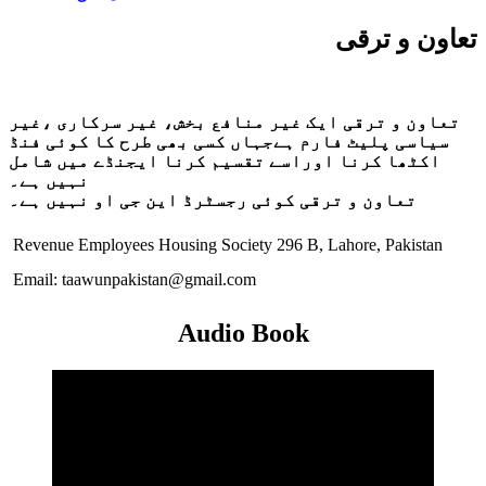
تعاون و ترقی
تعاون و ترقی ایک غیر منافع بخش، غیر سرکاری ،غیر
سیاسی پلیٹ فارم ہےجہاں کسی بھی طرح کا کوئی فنڈ
اکٹھا کرنا اوراسے تقسیم کرنا ایجنڈے میں شامل
نہیں ہے۔
تعاون و ترقی کوئی رجسٹرڈ این جی او نہیں ہے۔
Revenue Employees Housing Society 296 B, Lahore, Pakistan
Email: taawunpakistan@gmail.com
Audio Book