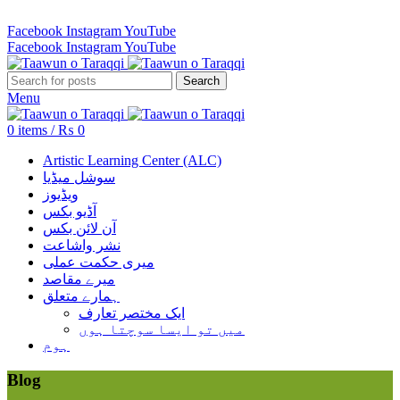
Revenue Employees Housing Society 296 B, Lahore, Pakistan…
Facebook
Instagram
YouTube
Facebook
Instagram
YouTube
Search
Menu
0
items
/
₨
0
Artistic Learning Center (ALC)
سوشل میڈیا
ویڈیوز
آڈیو بکس
آن لائن بکس
نشر واشاعت
میری حکمت عملی
میرے مقاصد
ہمارے متعلق
ایک مختصر تعارف
میں تو ایسا سوچتا ہوں
ہوم
Blog