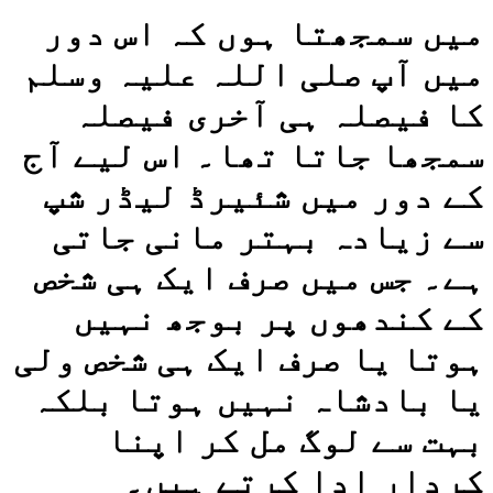
میں سمجھتا ہوں کہ اس دور
میں آپ صلی اللہ علیہ وسلم
کا فیصلہ ہی آخری فیصلہ
سمجھا جاتا تھا۔ اس لیے آج
کے دور میں شئیرڈ لیڈر شپ
سے زیادہ بہتر مانی جاتی
ہے۔ جس میں صرف ایک ہی شخص
کے کندھوں پر بوجھ نہیں
ہوتا یا صرف ایک ہی شخص ولی
یا بادشاہ نہیں ہوتا بلکہ
بہت سے لوگ مل کر اپنا
کردار ادا کرتے ہیں۔