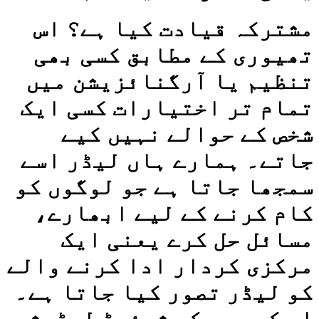
مشترکہ قیادت کیا ہے؟ اس
تھیوری کے مطابق کسی بھی
تنظیم یا آرگنائزیشن میں
تمام تر اختیارات کسی ایک
شخص کے حوالے نہیں کیے
جاتے۔ ہمارے ہاں لیڈر اسے
سمجھا جاتا ہے جو لوگوں کو
کام کرنے کے لیے ابھارے،
مسائل حل کرے یعنی ایک
مرکزی کردار ادا کرنے والے
کو لیڈر تصور کیا جاتا ہے۔
اس کے بر عکس شیئرڈ لیڈرشپ