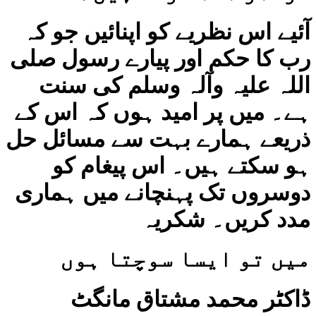
آئیے اس نظریے کو اپنائیں جو کہ
رب کا حکم اور پیارے رسول صلی
اللہ علیہ وآلہ وسلم کی سنت
ہے۔ میں پر امید ہوں کہ اس کے
ذریعے ہمارے بہت سے مسائل حل
ہو سکتے ہیں۔ اس پیغام کو
دوسروں تک پہنچانے میں ہماری
مدد کریں۔ شکریہ
میں تو ایسا سوچتا ہوں
ڈاکٹر محمد مشتاق مانگٹ