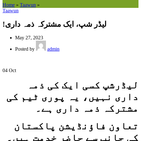
Home
»
Taawun
»
Taawun
!لیڈر شپ، ایک مشترکہ ذمہ داری
May 27, 2023
Posted by
admin
04
Oct
لیڈرشپ کسی ایک کی ذمہ
داری نہیں، یہ پوری ٹیم کی
مشترکہ ذمہ داری ہے۔
تعاون فاؤنڈیشن پاکستان
کی جانب سے حاضر خدمت ہیں۔