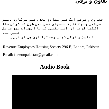
تعاون و ترقی
تعاون و ترقی ایک غیر منافع بخش، غیر سرکاری ،غیر
سیاسی پلیٹ فارم ہےجہاں کسی بھی طرح کا کوئی فنڈ
اکٹھا کرنا اوراسے تقسیم کرنا ایجنڈے میں شامل
نہیں ہے۔
تعاون و ترقی کوئی رجسٹرڈ این جی او نہیں ہے۔
Revenue Employees Housing Society 296 B, Lahore, Pakistan
Email: taawunpakistan@gmail.com
Audio Book