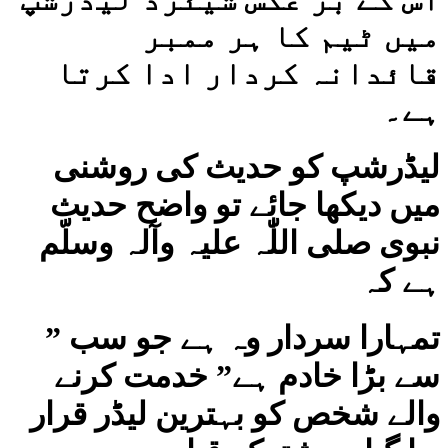
میں ٹیم کا ہر ممبر
قائدانہ کردار ادا کرتا
ہے۔
لیڈرشپ کو حدیث کی روشنی
میں دیکھا جائے تو واضح حدیث
نبوی صلی اللّٰہ علیہ وآلہ وسلّم
ہے کہ
” تمہارا سردار وہ ہے جو سب
سے بڑا خادم ہے” خدمت کرنے
والے شخص کو بہترین لیڈر قرار