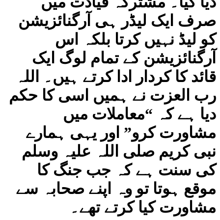
دیا گیا۔ مشترکہ قیادت میں
صرف ایک لیڈر ہی آرگنائزیشن
کو لیڈ نہیں کرتا بلکہ اس
آرگنائزیشن کے تمام لوگ ایک
قائد کا کردار ادا کرتے ہیں۔ اللہ
رب العزت نے ہمیں اسی کا حکم
دیا ہے کہ “معاملات میں
مشاورت کرو” اور یہی ہمارے
نبی کریم صلی اللہ علیہ وسلم
کی سنت ہے کہ جب جنگ کا
موقع ہوتا تو وہ اپنے صحابہ سے
مشاورت کیا کرتے تھے۔