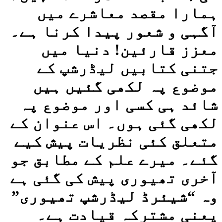
ہمارا مقصد معاشرے میں
آگہی و شعور پیدا کرنا ہے۔
معزز قارئین! دنیا میں
جتنی کتابیں لیڈرشپ کے
موضوع پہ لکھی گئیں ہیں
شائد ہی کسی اور موضوع پہ
لکھی گئی ہوں۔ اس عنوان کے
متعلق کئی نظریات پیش کیے
گئے۔ میرے علم کے مطابق جو
آخری تھیوری پیش کی گئی ہے
وہ “شیئرڈ لیڈرشپ تھیوری”
یعنی مشترکہ قیادت ہے۔