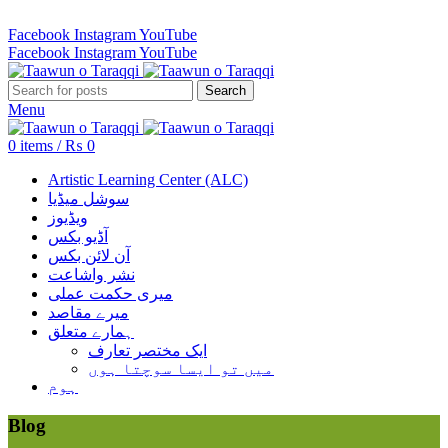
Revenue Employees Housing Society 296 B, Lahore, Pakistan…
Facebook
Instagram
YouTube
Facebook
Instagram
YouTube
Search
Menu
0
items
/
₨
0
Artistic Learning Center (ALC)
سوشل میڈیا
ویڈیوز
آڈیو بکس
آن لائن بکس
نشر واشاعت
میری حکمت عملی
میرے مقاصد
ہمارے متعلق
ایک مختصر تعارف
میں تو ایسا سوچتا ہوں
ہوم
Blog