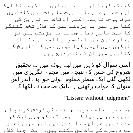
گفتگو کرنا اور سننا ہماری زندگیوں کا ایک
اہم حصہ ہے۔ ہمارا بہت سا وقت اسی کام میں
صرف ہوجاتاہے۔ اکثر اوقات ہم تاریخ کی
کتابوں میں یہ پڑھتے ہیں کہ فلاں شخص گفتگو
کا بہت ماہر تھا۔ جب ہم یہ پڑھتے ہیں تو
ہمارے ذہن میں ایک سوال اٹھتا ہے کہ ان
لوگوں میں ایسی کیا خوبی تھی کہ تاریخ کی
کتابوں میں ان کے نام درج ہیں۔
اسی سوال کو ذہن میں لیے ہوئے میں نے تحقیق
شروع کی جس کے نتیجے میں مجھے انگریزی میں
لکھی گئی ایک سطر معلوم ہوئی جو اپنے اندر اس
سوال کا جواب رکھتی ہے،ایک صاحب نے لکھا کہ
“Listen: without judgment”
جب میں نے اسے مزید جاننے کی کوشش کی تو اس
نتیجے پر پہنچا کہ اچھی گفتگو وہی لوگ کر
سکتے ہیں جو اچھے انداز میں اور صبروتحمل
سے دوسرے کی بات سن سکتے ہیں۔ ایک اچھا کلام