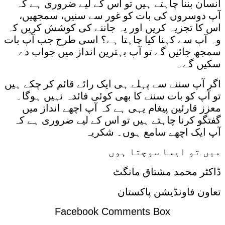
انسان بننا چاہتے ہیں تو اس کے لیے ضروری ہے کہ
آپ دوسروں کی بات کو غور سے سنیں، سمجھیں،
اس کا تجزیہ کریں اور یہ جاننے کی کوشش کریں کہ
وہ آپ سے کہنا کیا چاہتا ہے؟ اسی طرح جب آپ بات
سمجھ جائیں گے تو آپ بہترین انداز میں جواب دے
سکیں گے۔
اگر آپ سننے سے پہلے ہی ایک رائے قائم کر چکے ہیں
تو آپ کو بات سننے کا بھی کوئی فائدہ نہیں ہوگا۔
معزز قارئین پیغام یہی ہے کہ آپ اچھے انداز میں
گفتگو کرنا چاہتے ہیں تو اس کے لیے ضروری ہے کہ
آپ ایک اچھے سامع ہوں۔ شکریہ
میں تو ایسا سوچتا ہوں
ڈاکٹر محمد مشتاق مانگٹ
تعاون فاونڈیشن پاکستان
Facebook Comments Box