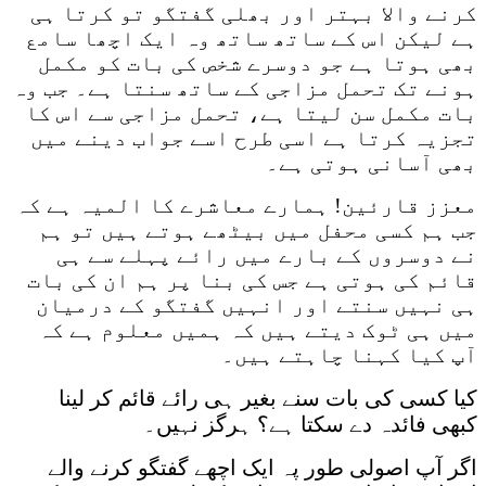
کرنے والا بہتر اور بھلی گفتگو تو کرتا ہی
ہے لیکن اس کے ساتھ ساتھ وہ ایک اچھا سامع
بھی ہوتا ہے جو دوسرے شخص کی بات کو مکمل
ہونے تک تحمل مزاجی کے ساتھ سنتا ہے۔ جب وہ
بات مکمل سن لیتا ہے، تحمل مزاجی سے اس کا
تجزیہ کرتا ہے اسی طرح اسے جواب دینے میں
بھی آسانی ہوتی ہے۔
معزز قارئین! ہمارے معاشرے کا المیہ ہے کہ
جب ہم کسی محفل میں بیٹھے ہوتے ہیں تو ہم
نے دوسروں کے بارے میں رائے پہلے سے ہی
قائم کی ہوتی ہے جس کی بنا پر ہم ان کی بات
ہی نہیں سنتے اور انہیں گفتگو کے درمیان
میں ہی ٹوک دیتے ہیں کہ ہمیں معلوم ہے کہ
آپ کیا کہنا چاہتے ہیں۔
کیا کسی کی بات سنے بغیر ہی رائے قائم کر لینا
کبھی فائدہ دے سکتا ہے؟ ہرگز نہیں۔
اگر آپ اصولی طور پہ ایک اچھے گفتگو کرنے والے