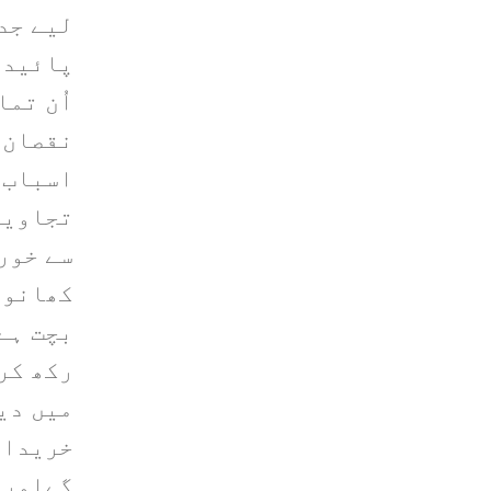
لیے جد
پائیدا
اُن تم
نقصان 
اسباب 
تجاویز
سے خور
کھانوں
بچت ہے
رکھ کر
میں دی
خریدار
گےاورک