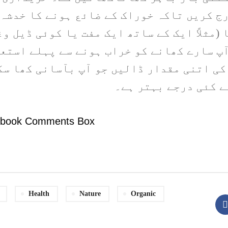
ج کریں تاکہ خوراک کے ضائع ہونے کا خدشہ 
 (مثلاً ایک کے ساتھ ایک مفت یا کوئی ڈیل و
آپ سارے کھانے کو خراب ہونے سے پہلے استع
کی اتنی مقدار ڈالیں جو آپ بآسانی کھا س
ے کئی درجے بہتر ہے۔
ebook Comments Box
Health
Nature
Organic