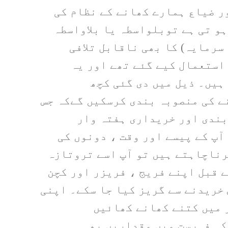
ر ضیاع ہمارے کھانے کے نظام کی
و تی ہے توبلواسطہ یا بلاواسطہ
سرمایہ) کا بھی ناقابل تلافی
 استعمال کیے گئے تھے اور یہ
ہیں۔ ذیل میں دی گئی کچھ
نے کی منصوبہ بندی کرسکیں گےکہ جس
بندی اور خریداری ہفتہ وار
آپ کے پیسے اور وقت ، دونوں کی
رناچاہتے ہیں تو آپ اسے تروتازہ
ے قبل اپنے فریج ، فریزر اور کچن
خریدنے سے گریز کیا جا سکے۔ اپنی
 میں کتنے کھانے کھائیں
ی فہرست میں مقداریں بھی