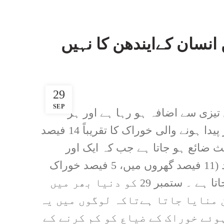
ن انسان کےایندھن کا نہیں
29
SEP
میں تیزی سے اضافہ ہو رہا ہے اور ہر
روزکئی ہزارٹن خوراک ضائع ہو رہی ہے۔عالمی سطح پر پیدا ہونے والی خوراک کا تقریباً 14 فیصد
 ضائع ہو جاتا ہے جب کہ ایک اور
اندازے کے مطابق عالمی خوراک کی کل پیداوار کا 17 فیصد (11 فیصد گھروں میں، 5 فیصد خوراک
کی تقسیم میں اور 2 فیصد ذخیرہ اندوزی میں) ضائع ہو جاتا ہے ۔ ستمبر 29 کو دنیا بھر میں
 منایا جاتا ہےتاکہ لوگوں میں یہ
وئے خوراک کے ضیاع کو کم کرنے کے