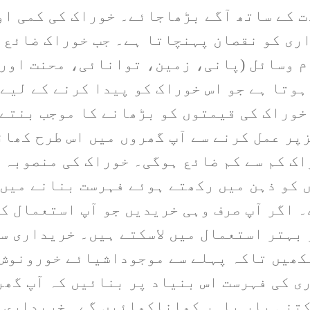
ت کے ساتھ آگے بڑھاجائے۔ خوراک کی کمی او
ری کو نقصان پہنچاتا ہے۔ جب خوراک ضائع ہ
ام وسائل (پانی، زمین، توانائی، محنت اور 
ہوتا ہے جو اس خوراک کو پیدا کرنے کے لیے
خوراک کی قیمتوں کو بڑھانے کا موجب بنتے 
پر عمل کرنے سے آپ گھروں میں اس طرح کھا
اک کم سے کم ضائع ہوگی۔ خوراک کی منصوبہ 
 کو ذہن میں رکھتے ہوئے فہرست بنانے میں 
۔ اگر آپ صرف وہی خریدیں جو آپ استعمال ک
 بہتر استعمال میں لاسکتے ہیں۔ خریداری س
کھیں تاکہ پہلے سے موجوداشیائے خورونوش 
ی کی فہرست اس بنیاد پر بنائیں کہ آپ گھر
تنی بار باہر کھاناکھائیں گے۔ خریداری ک