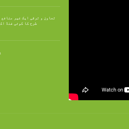
تعاون و ترقی ایک غیر منافع 
طرح کا کوئی فنڈ اک
n