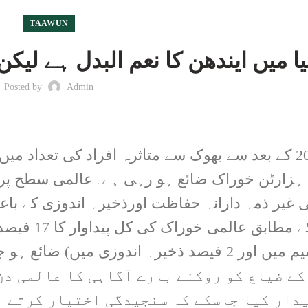
TAAWUN
یا میں ایندھن کا نعم البدل ہے لیک
Posted by
Admin
سال2014 کے بعد سے بھوک سے متاثرہ افراد کی تعداد 
غیر ذمہ دارانہ حفاظت اورذخیرہ اندوزی کے باعث
کے ضیاع کو روکنے بارے آگاہی کا عالمی دن
دار کیا جاسکے کہ سنجیدگی اختیار کرتے ہ