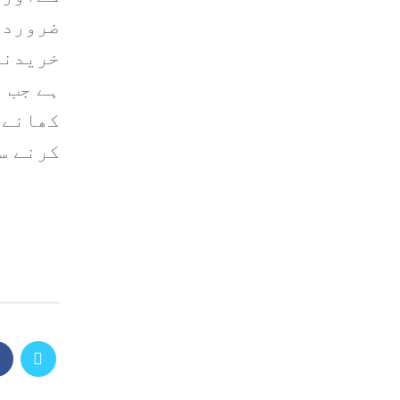
ضروردر
خریدنا
ہے جب 
کھانے 
کرنے س