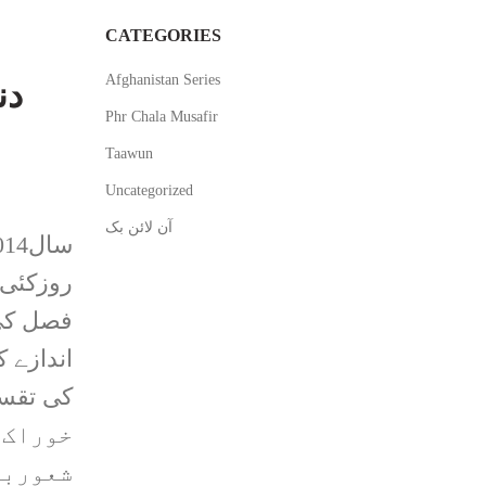
CATEGORIES
Afghanistan Series
دن
Phr Chala Musafir
Taawun
Uncategorized
آن لائن بک
فصل کی 
خوراک 
شعوربی