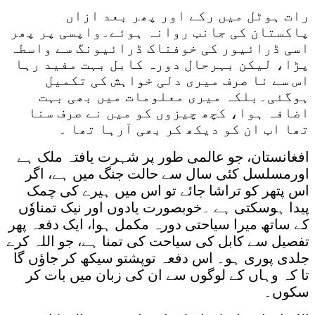
رات ہوٹل میں رکے اور پھر بعد ازاں
پاکستان کی جانب روانہ ہوئے۔واپسی پر پھر
اسی ڈرائیور کی خوفناک ڈرائیونگ سے واسطہ
پڑا، لیکن بہرحال دورہ کابل بہت مفید رہا
اس سے نا صرف میری دلی خواہش کی تکمیل
ہوگئی۔بلکہ میری معلومات میں بھی بہت
اضافہ ہوا، کچھ چیزوں کو میں نے صرف سنا
تھا اب ان کو دیکھ کر بھی آرہا تھا ۔
افغانستان، جو عالمی طور پر شہرت یافتہ ملک ہے
اورمسلسل کئی سال سے حالت جنگ میں ہے، اگر
اس پتھر کو تراشا جائے تو اس میں ہیرے کی چمک
پیدا ہوسکتی ہے ۔خوبصورت یادوں اور نیک تمناوٗں
کے ساتھ میرا سیاحتی دورہ مکمل ہوا، ایک دفعہ پھر
تفصیل سے کابل کی سیاحت کی تمنا ہے، جو اللہ کرے
جلدی پوری ہو۔ اس دفعہ توپشتو سیکھ کر جاؤں گا
تا کہ وہاں کے لوگوں سے ان کی زبان میں بات کر
سکوں۔