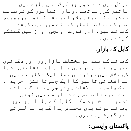
ہوٹل میں عام طور پر لوگ اسی بارے میں
باتیں کررہے تھے ۔وہاں افغانوں کو قریب سے
دیکھنے کا موقع ملا، لمبے قد کاٹھ اورمضبوط
جسم کے مالک افغان کھانے میں صرف گوشت
کھاتے ہیں، اور قدرے اونچی آواز میں گفتگو
کرتے ہیں۔
کابل کے بازار:
کھانے کے بعد ہم مختلف بازاروں اور دکانوں
میں پھرتے رہے، میں پرانی اور ثقافتی اشیا
کی تلاش میں سرگرداں تھا۔ایک دکان سے میں
نے افغانی قالین کا ایک چھوٹا ٹکڑا خریدا۔
ایک صاحب سے ملاقات ہوئی جو پینٹنگ بناتے
تھے۔مجھے افسوس ہے کہ ان سے میں کوئی
تصویر نہ خرید سکا۔کابل کے بازاروں میں
پھرتے ہوئے یوں محسوس ہوا گویا ہم لبرٹی
میں گھوم رہے ہوں۔
پاکستان واپسی: