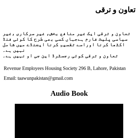
تعاون و ترقی
تعاون و ترقی ایک غیر منافع بخش، غیر سرکاری ،غیر
سیاسی پلیٹ فارم ہےجہاں کسی بھی طرح کا کوئی فنڈ
اکٹھا کرنا اوراسے تقسیم کرنا ایجنڈے میں شامل
نہیں ہے۔
تعاون و ترقی کوئی رجسٹرڈ این جی او نہیں ہے۔
Revenue Employees Housing Society 296 B, Lahore, Pakistan
Email: taawunpakistan@gmail.com
Audio Book