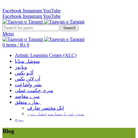
Revenue Employees Housing Society 296 B, Lahore, Pakistan…
Facebook
Instagram
YouTube
Facebook
Instagram
YouTube
Search
Menu
0
items
/
₨
0
Artistic Learning Center (ALC)
سوشل میڈیا
ویڈیوز
آڈیو بکس
آن لائن بکس
نشر واشاعت
میری حکمت عملی
میرے مقاصد
ہمارے متعلق
ایک مختصر تعارف
میں تو ایسا سوچتا ہوں
ہوم
Blog