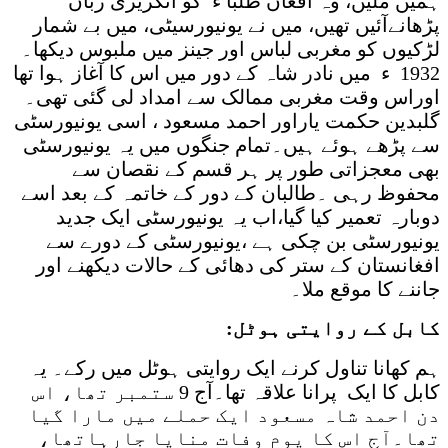
ہمیں ملیں، وہ افغان طلبا ء کو انگریزی زبان
پڑھانےآئیں تھیں، میں نے یونیورسیٹی، میں بے شمار
لڑکیوں کو مغربی لباس اور جینز میں ملبوس دیکھا۔
1932 ء میں نادر شاہ کے دور میں اس کا آغاز ہوا تھا
اوراس وقت مغربی ممالک سے امداد لی گئی تھی۔
گلبدین حکمت یاراور احمد مسعود ، اسی یونیورسٹی
سے پڑھے ہوئے ہیں۔تمام جنگوں میں یہ یونیورسٹی
بھی معجزاتی طور پر ہر قسم کے نقصان سے
محفوظ رہی ۔طالبان کے دور کے خاتمہ کے بعد اسے
دوبارہ تعمیر کیا گیا،اب یہ یونیورسٹی ایک جدید
یونیورسٹی بن چکی ہے ،یونیورسٹی کے دورے سے
افغانستان کے ستر کی دھائی کے حالات دیکھنے اور
جاننے کا موقع ملا۔
کابل کے روایتی ہوٹل:
ہم کھانا تناول کرنے ایک روایتی ہوٹل میں رکے۔ یہ
کابل کا ایک پرانا علاقہ تھا۔آج 9 ستمبر تھا، اس
دن احمد شاہ مسعود ایک حملے میں مارا گیا
تھا۔آج اس کا یوم وفات منایا جارہاتھا،